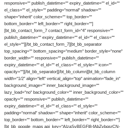
responsive=““ publish_datetime=““ expiry_datetime=““ el_id=““
el_class=““ el_style=““ padding=“normal“ shadow=““
shape=“inherit“ color_scheme=““ top_border=““
bottom_border=““ left_border=““ right_border=““]
[bt_bb_contact_form_7 contact_form_id=“4″ responsive=““
publish_datetime=““ expiry_datetime=““ el_id=““ el_class=““
el_style=““][/bt_bb_contact_form_7][bt_bb_separator
top_spacing=““ bottom_spacing=“medium“ border_style=“none“
border_width=““ responsive=““ publish_datetime=““
expiry_datetime=““ el_id=““ el_class=““ el_style=““ icon=““
opacity=““][/bt_bb_separator][/bt_bb_column][bt_bb_column
width=“1/2″ align=“left“ vertical_align=“top“ animation=“fade_in“
background_image=““ inner_background_image=““
lazy_load=“no“ background_color=““ inner_background_color=““
opacity=““ responsive=““ publish_datetime=““
expiry_datetime=““ el_id=““ el_class=““ el_style=““
padding=“normal“ shadow=““ shape=“inherit“ color_scheme=““
top_border=““ bottom_border=““ left_border=““ right_border=““]
[bt_bb_google_maps api_key=“AIzaSyBEGFl8-fAbZvbqsrCN-