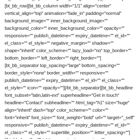
[bt_bb_row][bt_bb_column width=“1/1″ align=“center“
vertical_align=“top“ animation=“fade_in“ padding=“normal“
background_image=““ inner_background_image=““
background_color=““ inner_background_color=““ opacity=““
responsive=““ publish_datetime=““ expiry_datetime=““ el_id=““
el_class=““ el_style=““ negative_margin=““ shadow=““
shape=“inherit“ color_scheme=““ lazy_load=“no“ top_border=““
bottom_border=““ left_border=““ right_border=““]
[bt_bb_separator top_spacing=“large“ bottom_spacing=““
border_style=“none“ border_width=““ responsive=““
publish_datetime=““ expiry_datetime=““ el_id=““ el_class=““
el_style=““ icon=““ opacity=““][/bt_bb_separator][bt_bb_headline
font_subset=“latin,latin-ext“ superheadline=“Get in touch“
headline=“Contact“ subheadline=““ html_tag=“h1″ size=“huge“
align=“inherit“ dash=“top“ color_scheme=““ color=““
font=“inherit“ font_size=““ font_weight=“bold“ url=““ target=“_self“
responsive=““ publish_datetime=““ expiry_datetime=““ el_id=““
el_class=““ el_style=““ supertitle_position=““ letter_spacing=““]