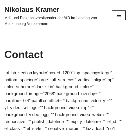
Nikolaus Kramer
Zum
MdL und Fraktionsvorsitzender der AfD im Landtag von
Inhalt
Mecklenburg-Vorpommern
springen
Contact
[bt_bb_section layout=“boxed_1200″ top_spacing=“large“
bottom_spacing=“large“ full_screen=““ vertical_align=“top“
color_scheme=“dark-skin“ background_color=““
background_image=“2068″ background_overlay=““
parallax=“0.4″ parallax_offset=““ background_video_yt=““
yt_video_settings=““ background_video_mp4=““
background_video_ogg=““ background_video_webm=““
responsive=““ publish_datetime=““ expiry_datetime=““ el_id=““
el_class=““ el_style=““ negative_margin=““ lazy_load=“no“]