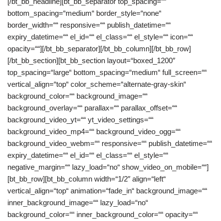
[/bt_bb_headline][bt_bb_separator top_spacing=““
bottom_spacing=“medium“ border_style=“none“
border_width=““ responsive=““ publish_datetime=““
expiry_datetime=““ el_id=““ el_class=““ el_style=““ icon=““
opacity=““][/bt_bb_separator][/bt_bb_column][/bt_bb_row]
[/bt_bb_section][bt_bb_section layout=“boxed_1200″
top_spacing=“large“ bottom_spacing=“medium“ full_screen=““
vertical_align=“top“ color_scheme=“alternate-gray-skin“
background_color=““ background_image=““
background_overlay=““ parallax=““ parallax_offset=““
background_video_yt=““ yt_video_settings=““
background_video_mp4=““ background_video_ogg=““
background_video_webm=““ responsive=““ publish_datetime=““
expiry_datetime=““ el_id=““ el_class=““ el_style=““
negative_margin=““ lazy_load=“no“ show_video_on_mobile=““]
[bt_bb_row][bt_bb_column width=“1/2″ align=“left“
vertical_align=“top“ animation=“fade_in“ background_image=““
inner_background_image=““ lazy_load=“no“
background_color=““ inner_background_color=““ opacity=““