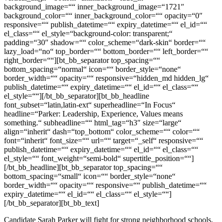
background_image=““ inner_background_image=“1721″
background_color=““ inner_background_color=““ opacity=“0″
responsive=““ publish_datetime=““ expiry_datetime=““ el_id=““
el_class=““ el_style=“background-color: transparent;“
padding=“30″ shadow=““ color_scheme=“dark-skin“ border=““
lazy_load=“no“ top_border=““ bottom_border=““ left_border=““
right_border=““][bt_bb_separator top_spacing=““
bottom_spacing=“normal“ icon=““ border_style=“none“
border_width=““ opacity=““ responsive=“hidden_md hidden_lg“
publish_datetime=““ expiry_datetime=““ el_id=““ el_class=““
el_style=““][/bt_bb_separator][bt_bb_headline
font_subset=“latin,latin-ext“ superheadline=“In Focus“
headline=“Parker: Leadership, Experience, Values means
something.“ subheadline=““ html_tag=“h3″ size=“large“
align=“inherit“ dash=“top_bottom“ color_scheme=““ color=““
font=“inherit“ font_size=““ url=““ target=“_self“ responsive=““
publish_datetime=““ expiry_datetime=““ el_id=““ el_class=““
el_style=““ font_weight=“semi-bold“ supertitle_position=““]
[/bt_bb_headline][bt_bb_separator top_spacing=““
bottom_spacing=“small“ icon=““ border_style=“none“
border_width=““ opacity=““ responsive=““ publish_datetime=““
expiry_datetime=““ el_id=““ el_class=““ el_style=““]
[/bt_bb_separator][bt_bb_text]
Candidate Sarah Parker will fight for strong neighborhood schools,