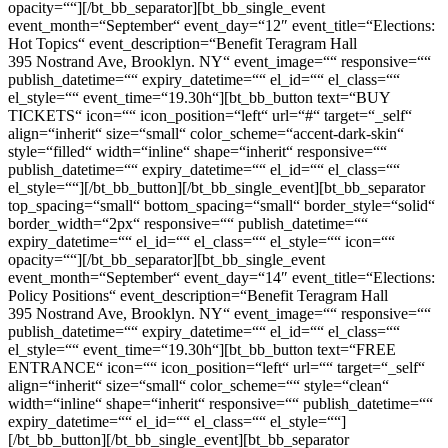
opacity=““][/bt_bb_separator][bt_bb_single_event
event_month=“September“ event_day=“12″ event_title=“Elections:
Hot Topics“ event_description=“Benefit Teragram Hall
395 Nostrand Ave, Brooklyn. NY“ event_image=““ responsive=““
publish_datetime=““ expiry_datetime=““ el_id=““ el_class=““
el_style=““ event_time=“19.30h“][bt_bb_button text=“BUY
TICKETS“ icon=““ icon_position=“left“ url=“#“ target=“_self“
align=“inherit“ size=“small“ color_scheme=“accent-dark-skin“
style=“filled“ width=“inline“ shape=“inherit“ responsive=““
publish_datetime=““ expiry_datetime=““ el_id=““ el_class=““
el_style=““][/bt_bb_button][/bt_bb_single_event][bt_bb_separator
top_spacing=“small“ bottom_spacing=“small“ border_style=“solid“
border_width=“2px“ responsive=““ publish_datetime=““
expiry_datetime=““ el_id=““ el_class=““ el_style=““ icon=““
opacity=““][/bt_bb_separator][bt_bb_single_event
event_month=“September“ event_day=“14″ event_title=“Elections:
Policy Positions“ event_description=“Benefit Teragram Hall
395 Nostrand Ave, Brooklyn. NY“ event_image=““ responsive=““
publish_datetime=““ expiry_datetime=““ el_id=““ el_class=““
el_style=““ event_time=“19.30h“][bt_bb_button text=“FREE
ENTRANCE“ icon=““ icon_position=“left“ url=““ target=“_self“
align=“inherit“ size=“small“ color_scheme=““ style=“clean“
width=“inline“ shape=“inherit“ responsive=““ publish_datetime=““
expiry_datetime=““ el_id=““ el_class=““ el_style=““]
[/bt_bb_button][/bt_bb_single_event][bt_bb_separator