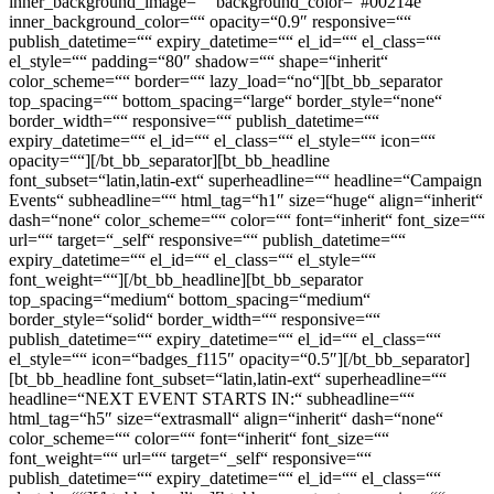
Events“ subheadline=““ html_tag=“h1″ size=“huge“ align=“inherit“
dash=“none“ color_scheme=““ color=““ font=“inherit“ font_size=““
url=““ target=“_self“ responsive=““ publish_datetime=““
expiry_datetime=““ el_id=““ el_class=““ el_style=““
font_weight=““][/bt_bb_headline][bt_bb_separator
top_spacing=“medium“ bottom_spacing=“medium“
border_style=“solid“ border_width=““ responsive=““
publish_datetime=““ expiry_datetime=““ el_id=““ el_class=““
el_style=““ icon=“badges_f115″ opacity=“0.5″][/bt_bb_separator]
[bt_bb_headline font_subset=“latin,latin-ext“ superheadline=““
headline=“NEXT EVENT STARTS IN:“ subheadline=““
html_tag=“h5″ size=“extrasmall“ align=“inherit“ dash=“none“
color_scheme=““ color=““ font=“inherit“ font_size=““
font_weight=““ url=““ target=“_self“ responsive=““
publish_datetime=““ expiry_datetime=““ el_id=““ el_class=““