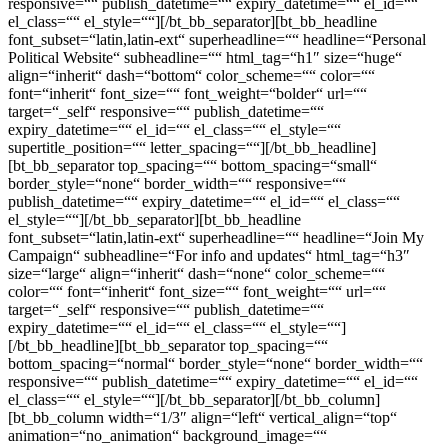
responsive=““ publish_datetime=““ expiry_datetime=““ el_id=““
el_class=““ el_style=““][/bt_bb_separator][bt_bb_headline
font_subset=“latin,latin-ext“ superheadline=““ headline=“Personal
Political Website“ subheadline=““ html_tag=“h1″ size=“huge“
align=“inherit“ dash=“bottom“ color_scheme=““ color=““
font=“inherit“ font_size=““ font_weight=“bolder“ url=““
target=“_self“ responsive=““ publish_datetime=““
expiry_datetime=““ el_id=““ el_class=““ el_style=““
supertitle_position=““ letter_spacing=““][/bt_bb_headline]
[bt_bb_separator top_spacing=““ bottom_spacing=“small“
border_style=“none“ border_width=““ responsive=““
publish_datetime=““ expiry_datetime=““ el_id=““ el_class=““
el_style=““][/bt_bb_separator][bt_bb_headline
font_subset=“latin,latin-ext“ superheadline=““ headline=“Join My
Campaign“ subheadline=“For info and updates“ html_tag=“h3″
size=“large“ align=“inherit“ dash=“none“ color_scheme=““
color=““ font=“inherit“ font_size=““ font_weight=““ url=““
target=“_self“ responsive=““ publish_datetime=““
expiry_datetime=““ el_id=““ el_class=““ el_style=““]
[/bt_bb_headline][bt_bb_separator top_spacing=““
bottom_spacing=“normal“ border_style=“none“ border_width=““
responsive=““ publish_datetime=““ expiry_datetime=““ el_id=““
el_class=““ el_style=““][/bt_bb_separator][/bt_bb_column]
[bt_bb_column width=“1/3″ align=“left“ vertical_align=“top“
animation=“no_animation“ background_image=““