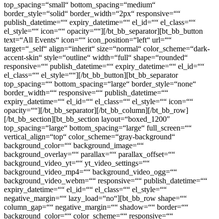
top_spacing=“small“ bottom_spacing=“medium“
border_style=“solid“ border_width=“2px“ responsive=““
publish_datetime=““ expiry_datetime=““ el_id=““ el_class=““
el_style=““ icon=““ opacity=““][/bt_bb_separator][bt_bb_button
text=“All Events“ icon=““ icon_position=“left“ url=““
target=“_self“ align=“inherit“ size=“normal“ color_scheme=“dark-
accent-skin“ style=“outline“ width=“full“ shape=“rounded“
responsive=““ publish_datetime=““ expiry_datetime=““ el_id=““
el_class=““ el_style=““][/bt_bb_button][bt_bb_separator
top_spacing=““ bottom_spacing=“large“ border_style=“none“
border_width=““ responsive=““ publish_datetime=““
expiry_datetime=““ el_id=““ el_class=““ el_style=““ icon=““
opacity=““][/bt_bb_separator][/bt_bb_column][/bt_bb_row]
[/bt_bb_section][bt_bb_section layout=“boxed_1200″
top_spacing=“large“ bottom_spacing=“large“ full_screen=““
vertical_align=“top“ color_scheme=“gray-background“
background_color=““ background_image=““
background_overlay=““ parallax=““ parallax_offset=““
background_video_yt=““ yt_video_settings=““
background_video_mp4=““ background_video_ogg=““
background_video_webm=““ responsive=““ publish_datetime=““
expiry_datetime=““ el_id=““ el_class=““ el_style=““
negative_margin=““ lazy_load=“no“][bt_bb_row shape=““
column_gap=““ negative_margin=““ shadow=““ border=““
background_color=““ color_scheme=““ responsive=““