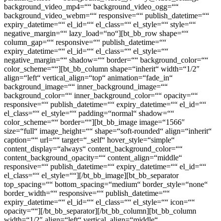
background_video_mp4=““ background_video_ogg=““
background_video_webm=““ responsive=““ publish_datetime=““
expiry_datetime=““ el_id=““ el_class=““ el_style=““ style=““
negative_margin=““ lazy_load=“no“][bt_bb_row shape=““
column_gap=““ responsive=““ publish_datetime=““
expiry_datetime=““ el_id=““ el_class=““ el_style=““
negative_margin=““ shadow=““ border=““ background_color=““
color_scheme=““][bt_bb_column shape=“inherit“ width=“1/2″
align=“left“ vertical_align=“top“ animation=“fade_in“
background_image=““ inner_background_image=““
background_color=““ inner_background_color=““ opacity=““
responsive=““ publish_datetime=““ expiry_datetime=““ el_id=““
el_class=““ el_style=““ padding=“normal“ shadow=““
color_scheme=““ border=““][bt_bb_image image=“1566″
size=“full“ image_height=““ shape=“soft-rounded“ align=“inherit“
caption=““ url=““ target=“_self“ hover_style=“simple“
content_display=“always“ content_background_color=““
content_background_opacity=““ content_align=“middle“
responsive=““ publish_datetime=““ expiry_datetime=““ el_id=““
el_class=““ el_style=““][/bt_bb_image][bt_bb_separator
top_spacing=““ bottom_spacing=“medium“ border_style=“none“
border_width=““ responsive=““ publish_datetime=““
expiry_datetime=““ el_id=““ el_class=““ el_style=““ icon=““
opacity=““][/bt_bb_separator][/bt_bb_column][bt_bb_column
width=“1/2″ align=“left“ vertical_align=“middle“