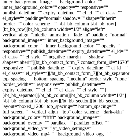
inner_background_image=““ background_color=““
inner_background_color=““ opacity=““ responsive=““
publish_datetime=““ expiry_datetime=““ el_id=““ el_class=““
el_style=““ padding=“normal“ shadow=““ shape=“inherit“
border=““ color_scheme=““][/bt_bb_column][/bt_bb_row]
[bt_bb_row][bt_bb_column width=“1/2″ align=“left“
vertical_align=“middle“ animation=“fade_in“ padding=“normal“
background_image=““ inner_background_image=““
background_color=““ inner_background_color=““ opacity=““
responsive=““ publish_datetime=““ expiry_datetime=““ el_id=““
el_class=““ el_style=““ negative_margin=““ shadow=““
shape=“inherit“][bt_bb_contact_form_7 contact_form_id=“1670″
responsive=““ publish_datetime=““ expiry_datetime=““ el_id=““
el_class=““ el_style=““][/bt_bb_contact_form_7][bt_bb_separator
top_spacing=““ bottom_spacing=“medium“ border_style=“none“
border_width=““ responsive=““ publish_datetime=““
expiry_datetime=““ el_id=““ el_class=““ el_style=““]
[/bt_bb_separator][/bt_bb_column][bt_bb_column width=“1/2″]
[/bt_bb_column][/bt_bb_row][/bt_bb_section][bt_bb_section
layout=“boxed_1200″ top_spacing=““ bottom_spacing=““
full_screen=““ vertical_align=“top“ color_scheme=“dark-skin“
background_color=“#ffffff“ background_image=““
background_overlay=““ parallax=““ parallax_offset=““
background_video_yt=““ yt_video_settings=““
background_video_mp4=““ background_video_ogg=““