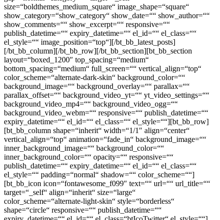
size=“boldthemes_medium_square“ image_shape=“square“
show_category=“show_category“ show_date=““ show_author=““
show_comments=““ show_excerpt=““ responsive=““
publish_datetime=““ expiry_datetime=““ el_id=““ el_class=““
el_style=““ image_position=“top“][/bt_bb_latest_posts]
[/bt_bb_column][/bt_bb_row][/bt_bb_section][bt_bb_section
layout=“boxed_1200″ top_spacing=“medium“
bottom_spacing=“medium“ full_screen=““ vertical_align=“top“
color_scheme=“alternate-dark-skin“ background_color=““
background_image=““ background_overlay=““ parallax=““
parallax_offset=““ background_video_yt=““ yt_video_settings=““
background_video_mp4=““ background_video_ogg=““
background_video_webm=““ responsive=““ publish_datetime=““
expiry_datetime=““ el_id=““ el_class=““ el_style=““][bt_bb_row]
[bt_bb_column shape=“inherit“ width=“1/1″ align=“center“
vertical_align=“top“ animation=“fade_in“ background_image=““
inner_background_image=““ background_color=““
inner_background_color=““ opacity=““ responsive=““
publish_datetime=““ expiry_datetime=““ el_id=““ el_class=““
el_style=““ padding=“normal“ shadow=““ color_scheme=““]
[bt_bb_icon icon=“fontawesome_f099″ text=““ url=““ url_title=““
target=“_self“ align=“inherit“ size=“large“
color_scheme=“alternate-light-skin“ style=“borderless“
shape=“circle“ responsive=““ publish_datetime=““
expiry_datetime=““ el_id=““ el_class=“btIcoTwitter“ el_style=““]