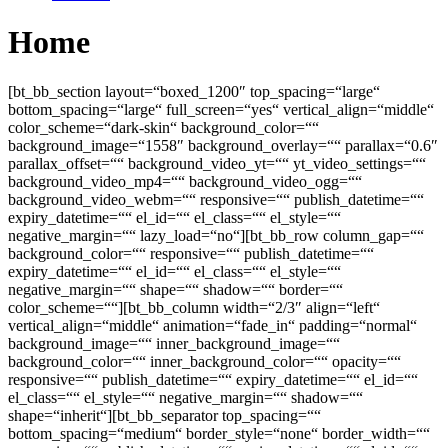
Home
[bt_bb_section layout=“boxed_1200″ top_spacing=“large“
bottom_spacing=“large“ full_screen=“yes“ vertical_align=“middle“
color_scheme=“dark-skin“ background_color=““
background_image=“1558″ background_overlay=““ parallax=“0.6″
parallax_offset=““ background_video_yt=““ yt_video_settings=““
background_video_mp4=““ background_video_ogg=““
background_video_webm=““ responsive=““ publish_datetime=““
expiry_datetime=““ el_id=““ el_class=““ el_style=““
negative_margin=““ lazy_load=“no“][bt_bb_row column_gap=““
background_color=““ responsive=““ publish_datetime=““
expiry_datetime=““ el_id=““ el_class=““ el_style=““
negative_margin=““ shape=““ shadow=““ border=““
color_scheme=““][bt_bb_column width=“2/3″ align=“left“
vertical_align=“middle“ animation=“fade_in“ padding=“normal“
background_image=““ inner_background_image=““
background_color=““ inner_background_color=““ opacity=““
responsive=““ publish_datetime=““ expiry_datetime=““ el_id=““
el_class=““ el_style=““ negative_margin=““ shadow=““
shape=“inherit“][bt_bb_separator top_spacing=““
bottom_spacing=“medium“ border_style=“none“ border_width=““