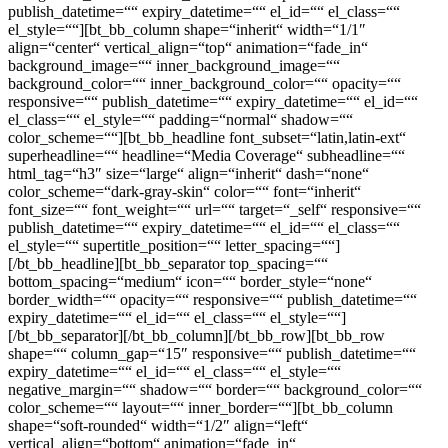
publish_datetime=““ expiry_datetime=““ el_id=““ el_class=““
el_style=““][bt_bb_column shape=“inherit“ width=“1/1″
align=“center“ vertical_align=“top“ animation=“fade_in“
background_image=““ inner_background_image=““
background_color=““ inner_background_color=““ opacity=““
responsive=““ publish_datetime=““ expiry_datetime=““ el_id=““
el_class=““ el_style=““ padding=“normal“ shadow=““
color_scheme=““][bt_bb_headline font_subset=“latin,latin-ext“
superheadline=““ headline=“Media Coverage“ subheadline=““
html_tag=“h3″ size=“large“ align=“inherit“ dash=“none“
color_scheme=“dark-gray-skin“ color=““ font=“inherit“
font_size=““ font_weight=““ url=““ target=“_self“ responsive=““
publish_datetime=““ expiry_datetime=““ el_id=““ el_class=““
el_style=““ supertitle_position=““ letter_spacing=““]
[/bt_bb_headline][bt_bb_separator top_spacing=““
bottom_spacing=“medium“ icon=““ border_style=“none“
border_width=““ opacity=““ responsive=““ publish_datetime=““
expiry_datetime=““ el_id=““ el_class=““ el_style=““]
[/bt_bb_separator][/bt_bb_column][/bt_bb_row][bt_bb_row
shape=““ column_gap=“15″ responsive=““ publish_datetime=““
expiry_datetime=““ el_id=““ el_class=““ el_style=““
negative_margin=““ shadow=““ border=““ background_color=““
color_scheme=““ layout=““ inner_border=““][bt_bb_column
shape=“soft-rounded“ width=“1/2″ align=“left“
vertical_align=“bottom“ animation=“fade_in“