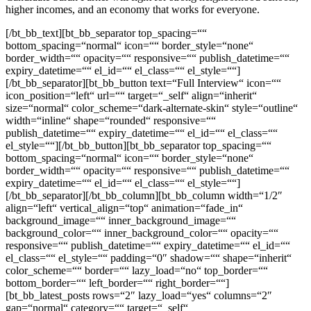
higher incomes, and an economy that works for everyone.
[/bt_bb_text][bt_bb_separator top_spacing=““
bottom_spacing=“normal“ icon=““ border_style=“none“
border_width=““ opacity=““ responsive=““ publish_datetime=““
expiry_datetime=““ el_id=““ el_class=““ el_style=““]
[/bt_bb_separator][bt_bb_button text=“Full Interview“ icon=““
icon_position=“left“ url=““ target=“_self“ align=“inherit“
size=“normal“ color_scheme=“dark-alternate-skin“ style=“outline“
width=“inline“ shape=“rounded“ responsive=““
publish_datetime=““ expiry_datetime=““ el_id=““ el_class=““
el_style=““][/bt_bb_button][bt_bb_separator top_spacing=““
bottom_spacing=“normal“ icon=““ border_style=“none“
border_width=““ opacity=““ responsive=““ publish_datetime=““
expiry_datetime=““ el_id=““ el_class=““ el_style=““]
[/bt_bb_separator][/bt_bb_column][bt_bb_column width=“1/2″
align=“left“ vertical_align=“top“ animation=“fade_in“
background_image=““ inner_background_image=““
background_color=““ inner_background_color=““ opacity=““
responsive=““ publish_datetime=““ expiry_datetime=““ el_id=““
el_class=““ el_style=““ padding=“0″ shadow=““ shape=“inherit“
color_scheme=““ border=““ lazy_load=“no“ top_border=““
bottom_border=““ left_border=““ right_border=““]
[bt_bb_latest_posts rows=“2″ lazy_load=“yes“ columns=“2″
gap=“normal“ category=““ target=“_self“