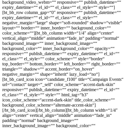
background_video_webm=““ responsive=““ publish_datetime=““
expiry_datetime=““ el_id=““ el_class=““ el_style=““ style=““]
[bt_bb_row column_gap=“0″ responsive=““ publish_datetime=““
expiry_datetime=““ el_id=““ el_class=““ el_style=““
negative_margin=“large“ shape=“soft-rounded“ shadow=“visible“
layout=““ border=““ inner_border=““ background_color=““
color_scheme=““][bt_bb_column width=“1/4″ align=“center“
vertical_align=“middle“ animation=“fade_in“ padding=“normal“
background_image=““ inner_background_image=““
background_color=““ inner_background_color=““ opacity=““
responsive=““ publish_datetime=““ expiry_datetime=““ el_id=““
el_class=““ el_style=““ color_scheme=““ style=“border“
top_border=““ bottom_border=““ left_border=““ right_border=““
triangle=““ shadow=““ accent_border=“on_hover“
negative_margin=““ shape=“inherit“ lazy_load=“no“]
[bt_bb_card_icon icon=“candidate_f100″ title=“Campaign Events“
url=“contact“ target=“_self“ color_scheme=“accent-dark-skin“
responsive=““ publish_datetime=““ expiry_datetime=““ el_id=““
el_class=““ el_style=““ style=““ html_tag=“h3″
icon_color_scheme=“accent-dark-skin“ title_color_scheme=““
background_color_scheme=“alternate-accent-skin“]
[/bt_bb_card_icon][/bt_bb_column][bt_bb_column width=“1/4″
align=“center“ vertical_align=“middle“ animation=“fade_in“
padding=“normal“ background_image=““
inner_background_image=““ background_color=““