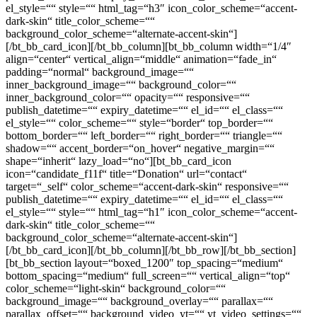
el_style=““ style=““ html_tag=“h3″ icon_color_scheme=“accent-
dark-skin“ title_color_scheme=““
background_color_scheme=“alternate-accent-skin“]
[/bt_bb_card_icon][/bt_bb_column][bt_bb_column width=“1/4″
align=“center“ vertical_align=“middle“ animation=“fade_in“
padding=“normal“ background_image=““
inner_background_image=““ background_color=““
inner_background_color=““ opacity=““ responsive=““
publish_datetime=““ expiry_datetime=““ el_id=““ el_class=““
el_style=““ color_scheme=““ style=“border“ top_border=““
bottom_border=““ left_border=““ right_border=““ triangle=““
shadow=““ accent_border=“on_hover“ negative_margin=““
shape=“inherit“ lazy_load=“no“][bt_bb_card_icon
icon=“candidate_f11f“ title=“Donation“ url=“contact“
target=“_self“ color_scheme=“accent-dark-skin“ responsive=““
publish_datetime=““ expiry_datetime=““ el_id=““ el_class=““
el_style=““ style=““ html_tag=“h1″ icon_color_scheme=“accent-
dark-skin“ title_color_scheme=““
background_color_scheme=“alternate-accent-skin“]
[/bt_bb_card_icon][/bt_bb_column][/bt_bb_row][/bt_bb_section]
[bt_bb_section layout=“boxed_1200″ top_spacing=“medium“
bottom_spacing=“medium“ full_screen=““ vertical_align=“top“
color_scheme=“light-skin“ background_color=““
background_image=““ background_overlay=““ parallax=““
parallax_offset=““ background_video_yt=““ yt_video_settings=““