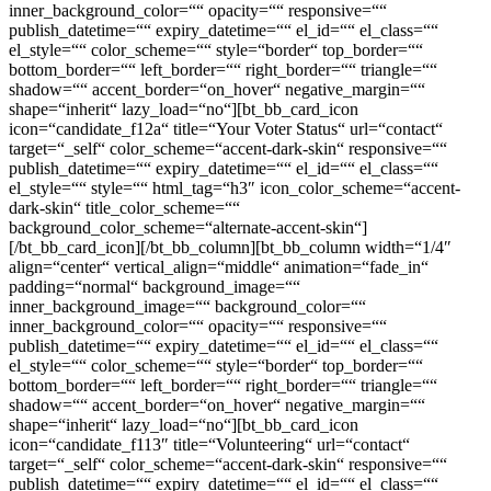
inner_background_color=““ opacity=““ responsive=““
publish_datetime=““ expiry_datetime=““ el_id=““ el_class=““
el_style=““ color_scheme=““ style=“border“ top_border=““
bottom_border=““ left_border=““ right_border=““ triangle=““
shadow=““ accent_border=“on_hover“ negative_margin=““
shape=“inherit“ lazy_load=“no“][bt_bb_card_icon
icon=“candidate_f12a“ title=“Your Voter Status“ url=“contact“
target=“_self“ color_scheme=“accent-dark-skin“ responsive=““
publish_datetime=““ expiry_datetime=““ el_id=““ el_class=““
el_style=““ style=““ html_tag=“h3″ icon_color_scheme=“accent-
dark-skin“ title_color_scheme=““
background_color_scheme=“alternate-accent-skin“]
[/bt_bb_card_icon][/bt_bb_column][bt_bb_column width=“1/4″
align=“center“ vertical_align=“middle“ animation=“fade_in“
padding=“normal“ background_image=““
inner_background_image=““ background_color=““
inner_background_color=““ opacity=““ responsive=““
publish_datetime=““ expiry_datetime=““ el_id=““ el_class=““
el_style=““ color_scheme=““ style=“border“ top_border=““
bottom_border=““ left_border=““ right_border=““ triangle=““
shadow=““ accent_border=“on_hover“ negative_margin=““
shape=“inherit“ lazy_load=“no“][bt_bb_card_icon
icon=“candidate_f113″ title=“Volunteering“ url=“contact“
target=“_self“ color_scheme=“accent-dark-skin“ responsive=““
publish_datetime=““ expiry_datetime=““ el_id=““ el_class=““