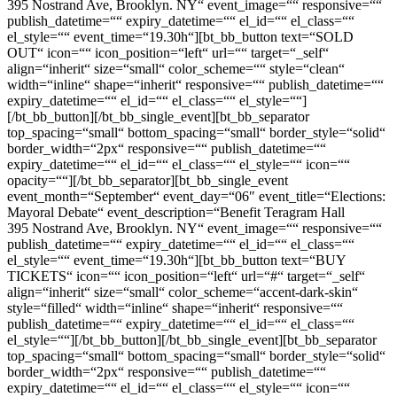
395 Nostrand Ave, Brooklyn. NY“ event_image=““ responsive=““
publish_datetime=““ expiry_datetime=““ el_id=““ el_class=““
el_style=““ event_time=“19.30h“][bt_bb_button text=“SOLD
OUT“ icon=““ icon_position=“left“ url=““ target=“_self“
align=“inherit“ size=“small“ color_scheme=““ style=“clean“
width=“inline“ shape=“inherit“ responsive=““ publish_datetime=““
expiry_datetime=““ el_id=““ el_class=““ el_style=““]
[/bt_bb_button][/bt_bb_single_event][bt_bb_separator
top_spacing=“small“ bottom_spacing=“small“ border_style=“solid“
border_width=“2px“ responsive=““ publish_datetime=““
expiry_datetime=““ el_id=““ el_class=““ el_style=““ icon=““
opacity=““][/bt_bb_separator][bt_bb_single_event
event_month=“September“ event_day=“06″ event_title=“Elections:
Mayoral Debate“ event_description=“Benefit Teragram Hall
395 Nostrand Ave, Brooklyn. NY“ event_image=““ responsive=““
publish_datetime=““ expiry_datetime=““ el_id=““ el_class=““
el_style=““ event_time=“19.30h“][bt_bb_button text=“BUY
TICKETS“ icon=““ icon_position=“left“ url=“#“ target=“_self“
align=“inherit“ size=“small“ color_scheme=“accent-dark-skin“
style=“filled“ width=“inline“ shape=“inherit“ responsive=““
publish_datetime=““ expiry_datetime=““ el_id=““ el_class=““
el_style=““][/bt_bb_button][/bt_bb_single_event][bt_bb_separator
top_spacing=“small“ bottom_spacing=“small“ border_style=“solid“
border_width=“2px“ responsive=““ publish_datetime=““
expiry_datetime=““ el_id=““ el_class=““ el_style=““ icon=““