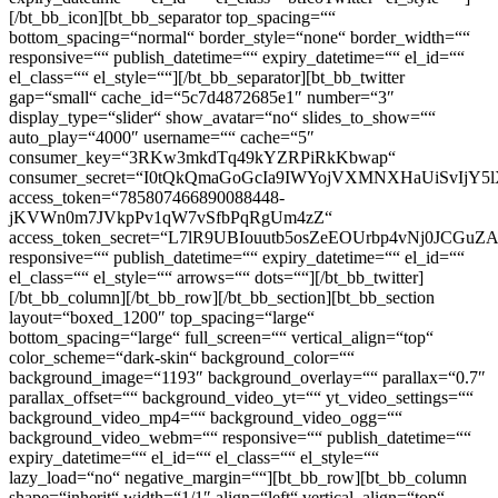
[/bt_bb_icon][bt_bb_separator top_spacing=““
bottom_spacing=“normal“ border_style=“none“ border_width=““
responsive=““ publish_datetime=““ expiry_datetime=““ el_id=““
el_class=““ el_style=““][/bt_bb_separator][bt_bb_twitter
gap=“small“ cache_id=“5c7d4872685e1″ number=“3″
display_type=“slider“ show_avatar=“no“ slides_to_show=““
auto_play=“4000″ username=““ cache=“5″
consumer_key=“3RKw3mkdTq49kYZRPiRkKbwap“
consumer_secret=“I0tQkQmaGoGcIa9IWYojVXMNXHaUiSvIjY
access_token=“785807466890088448-
jKVWn0m7JVkpPv1qW7vSfbPqRgUm4zZ“
access_token_secret=“L7lR9UBIouutb5osZeEOUrbp4vNj0JCGu
responsive=““ publish_datetime=““ expiry_datetime=““ el_id=““
el_class=““ el_style=““ arrows=““ dots=““][/bt_bb_twitter]
[/bt_bb_column][/bt_bb_row][/bt_bb_section][bt_bb_section
layout=“boxed_1200″ top_spacing=“large“
bottom_spacing=“large“ full_screen=““ vertical_align=“top“
color_scheme=“dark-skin“ background_color=““
background_image=“1193″ background_overlay=““ parallax=“0.7″
parallax_offset=““ background_video_yt=““ yt_video_settings=““
background_video_mp4=““ background_video_ogg=““
background_video_webm=““ responsive=““ publish_datetime=““
expiry_datetime=““ el_id=““ el_class=““ el_style=““
lazy_load=“no“ negative_margin=““][bt_bb_row][bt_bb_column
shape=“inherit“ width=“1/1″ align=“left“ vertical_align=“top“